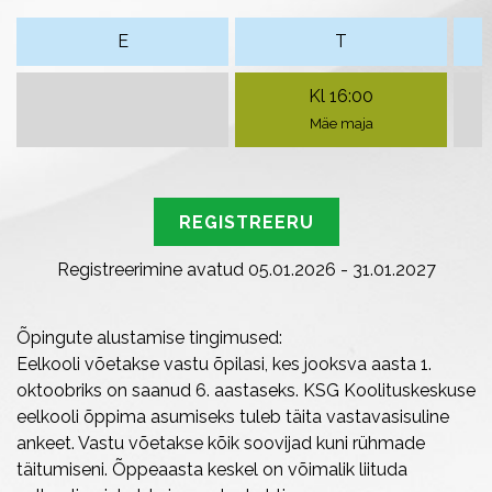
E
T
Kl 16:00
Mäe maja
REGISTREERU
Registreerimine avatud 05.01.2026 - 31.01.2027
Õpingute alustamise tingimused:
Eelkooli võetakse vastu õpilasi, kes jooksva aasta 1.
oktoobriks on saanud 6. aastaseks. KSG Koolituskeskuse
eelkooli õppima asumiseks tuleb täita vastavasisuline
ankeet. Vastu võetakse kõik soovijad kuni rühmade
täitumiseni. Õppeaasta keskel on võimalik liituda