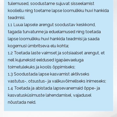
tulemused, soodustame sujuvat sisseelamist
kooliellu ning toetame lapse loomulikku huvi hankida
teadmisi.
1.1 Luua lapsele arengut soodustav keskkond,
tagada turvatunne ja eduelamused ning toetada
lapse loomulikku huvi hankida teadmisi ja saada
kogemusi ümbritseva elu kohta;
1.2 Toetada laste vaimset ja sotsiaalset arengut, et
neil kujuneksid eeldused igapäevaeluga
toimetulekuks ja koolis õppimiseks;
1.3 Soodustada lapse kasvamist aktiivseks
vastutus-, otsustus- ja valikuvõimeliseks inimeseks;
1.4 Toetada ja abistada lapsevanemaid õppe- ja
kasvatusküsimuste lahendamisel, vajadusel
nõustada neid.