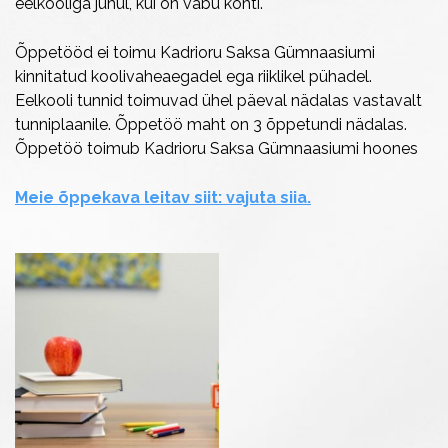
eelkooliga juhul, kui on vabu kohti.
Õppetööd ei toimu Kadrioru Saksa Gümnaasiumi
kinnitatud koolivaheaegadel ega riiklikel pühadel.
Eelkooli tunnid toimuvad ühel päeval nädalas vastavalt
tunniplaanile. Õppetöö maht on 3 õppetundi nädalas.
Õppetöö toimub Kadrioru Saksa Gümnaasiumi hoones
Meie õppekava leitav siit: vajuta siia.