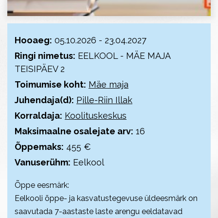
Hooaeg:
05.10.2026 - 23.04.2027
Ringi nimetus:
EELKOOL - MÄE MAJA
TEISIPÄEV 2
Toimumise koht:
Mäe maja
Juhendaja(d):
Pille-Riin Illak
Korraldaja:
Koolituskeskus
Maksimaalne osalejate arv:
16
Õppemaks:
455 €
Vanuserühm:
Eelkool
Õppe eesmärk:
Eelkooli õppe- ja kasvatustegevuse üldeesmärk on
saavutada 7-aastaste laste arengu eeldatavad